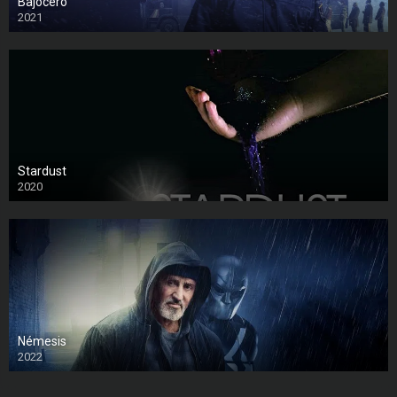
Bajocero
2021
Stardust
2020
Némesis
2022