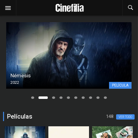
Némesis
2022
PELÍCULA
Películas
148
VER TODO