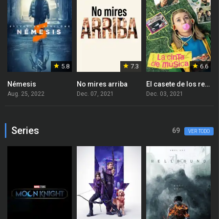
5.8
7.3
6.6
Némesis
No mires arriba
El casete de los recuerdos
L
Aug. 25, 2022
Dec. 07, 2021
Dec. 03, 2021
D
Series
69
VER TODO