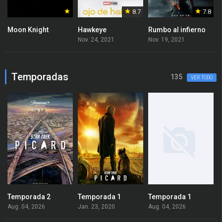
8.7
7.8
Moon Knight
Hawkeye
Rumbo al infierno
Nov. 24, 2021
Nov. 19, 2021
N
Temporadas
135
VER TODO
Temporada 2
Temporada 1
Temporada 1
Aug. 04, 2026
Jan. 23, 2020
Aug. 04, 2026
N