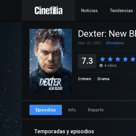
Noticias
Tendencias
Dexter: New B
Nov. 07, 2021
Showtime
7.3
4
votos
Crimen
Drama
Episodios
Info
Reparto
Temporadas y episodios