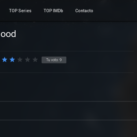
TOP Series
TOP IMDb
Contacto
lood
Tu voto:
9