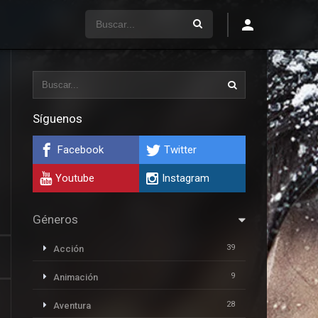
Síguenos
Facebook
Twitter
Youtube
Instagram
Géneros
39
Acción
9
Animación
28
Aventura