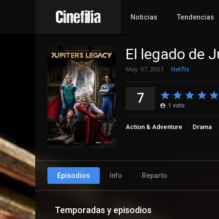
Noticias
Tendencias
El legado de J
May. 07, 2021
Netflix
7
1
voto
Action & Adventure
Drama
Episodios
Info
Reparto
Temporadas y episodios