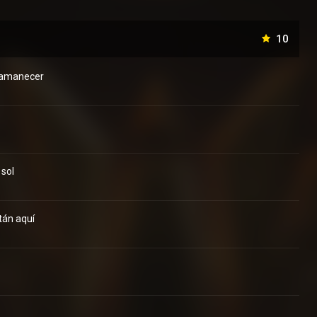
10
l amanecer
 sol
tán aquí