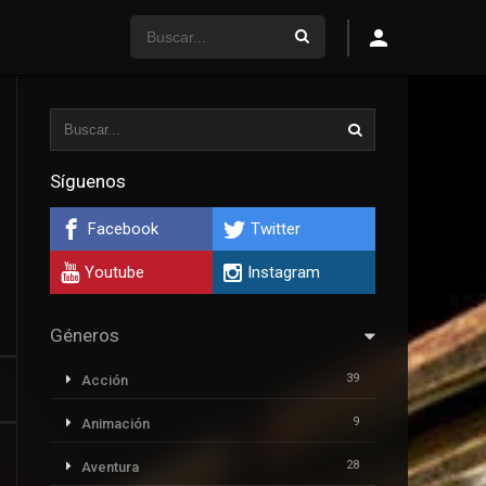
Síguenos
Facebook
Twitter
Youtube
Instagram
Géneros
39
Acción
9
Animación
28
Aventura