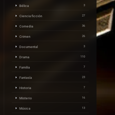
3
Bélica
27
Ciencia ficción
36
Comedia
26
Crimen
3
Documental
110
Drama
7
Familia
23
Fantasía
7
Historia
16
Misterio
13
Música