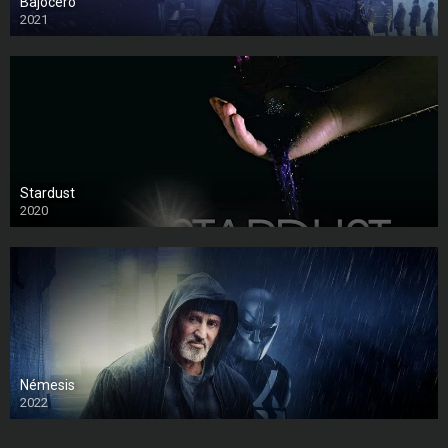
Bajocero
2021
Stardust
2020
Némesis
2022