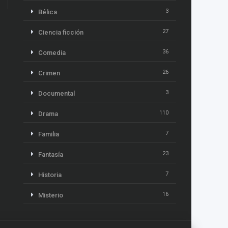
3
Bélica
27
Ciencia ficción
36
Comedia
26
Crimen
3
Documental
110
Drama
7
Familia
23
Fantasía
7
Historia
16
Misterio
13
Música