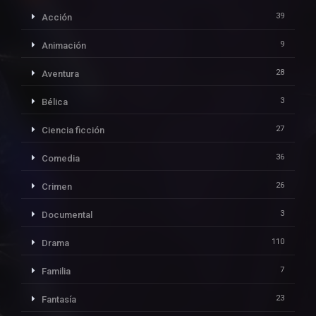
39
Acción
9
Animación
28
Aventura
3
Bélica
27
Ciencia ficción
36
Comedia
26
Crimen
3
Documental
110
Drama
7
Familia
23
Fantasía