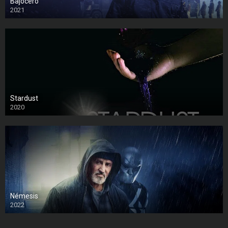
Bajocero
2021
Stardust
2020
Némesis
2022