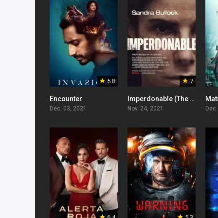
5.8
7
Encounter
Imperdonable (The Unforgivable)
Dec. 03, 2021
Nov. 24, 2021
Dec.
6.4
5.3