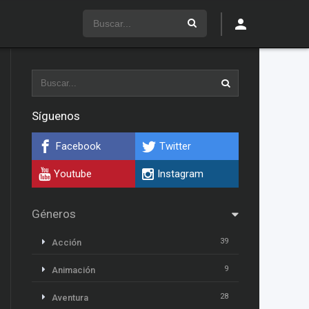
Síguenos
Facebook
Twitter
Youtube
Instagram
Géneros
39
Acción
9
Animación
28
Aventura