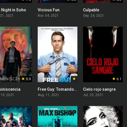
 Night in Soho
Vicious Fun
Culpable
 21, 2021
Nov. 04, 2021
Sep. 24, 2021
5.9
6.1
iniscencia
Free Guy: Tomando el control
Cielo rojo sangre
 19, 2021
Aug. 11, 2021
Jul. 23, 2021