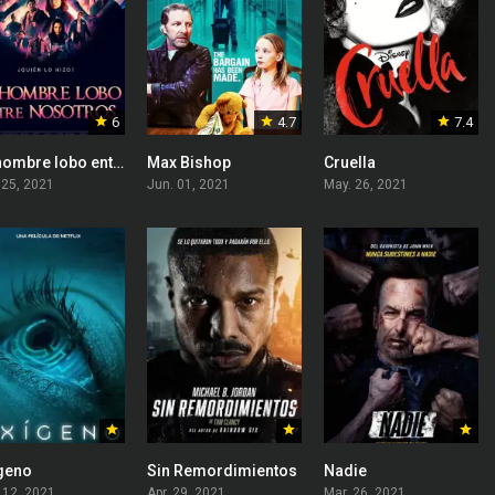
6
4.7
7.4
Un hombre lobo entre nosotros
Max Bishop
Cruella
 25, 2021
Jun. 01, 2021
May. 26, 2021
geno
Sin Remordimientos
Nadie
 12, 2021
Apr. 29, 2021
Mar. 26, 2021