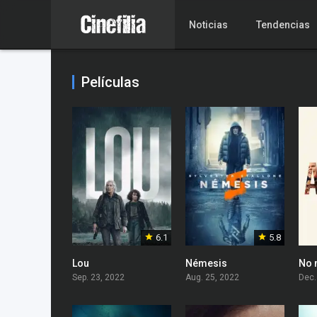
Noticias
Tendencias
Películas
6.1
5.8
Lou
Némesis
No 
Sep. 23, 2022
Aug. 25, 2022
Dec.