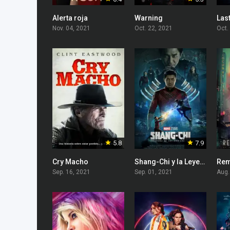
Alerta roja
Warning
Last
Nov. 04, 2021
Oct. 22, 2021
Oct.
5.8
7.9
Cry Macho
Shang-Chi y la Leyenda de los Diez Anillos
Rem
Sep. 16, 2021
Sep. 01, 2021
Aug.