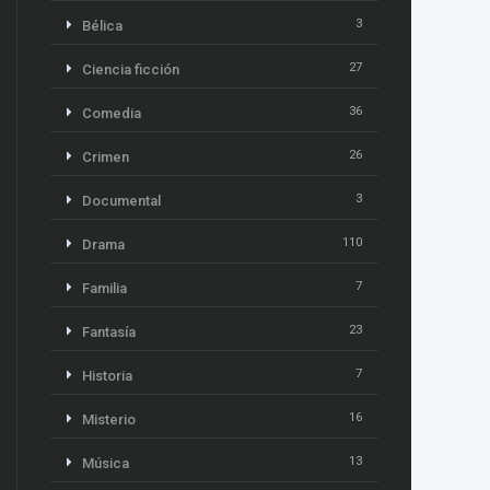
3
Bélica
27
Ciencia ficción
36
Comedia
26
Crimen
3
Documental
110
Drama
7
Familia
23
Fantasía
7
Historia
16
Misterio
13
Música