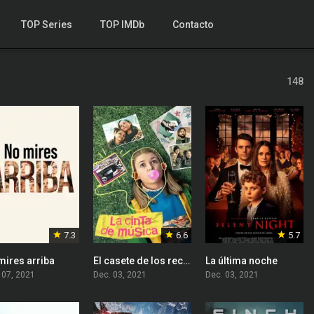
TOP Series
TOP IMDb
Contacto
148
7.3
6.6
5.7
mires arriba
El casete de los recuerdos
La última noche
 07, 2021
Dec. 03, 2021
Dec. 03, 2021