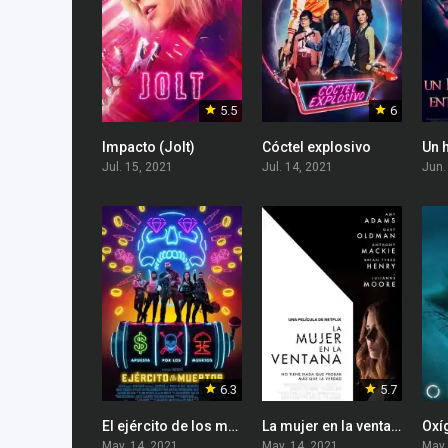
5.5
6
Impacto (Jolt)
Cóctel explosivo
Jul. 15, 2021
Jul. 14, 2021
Jun.
6.3
5.7
El ejército de los muertos (Army of the Dead)
La mujer en la ventana
Oxí
May. 14, 2021
May. 14, 2021
May.