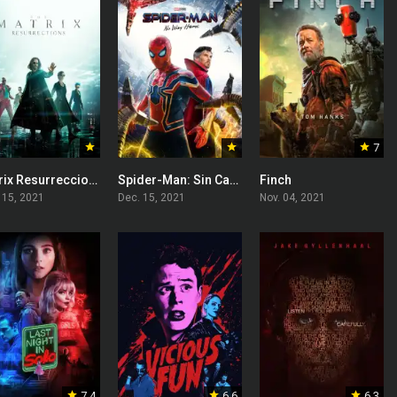
7
Matrix Resurrecciones
Spider-Man: Sin Camino a Casa
Finch
 15, 2021
Dec. 15, 2021
Nov. 04, 2021
7.4
6.6
6.3