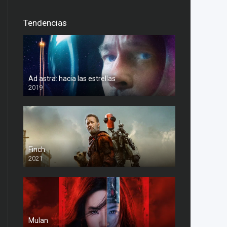
Tendencias
Ad astra: hacia las estrellas
2019
Finch
2021
Mulan