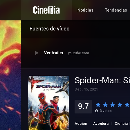
Noticias
Tendencias
Fuentes de vídeo
Ver trailer
youtube.com
Spider-Man: S
Dec. 15, 2021
9.7
3
votos
Acción
Aventura
Ciencia 