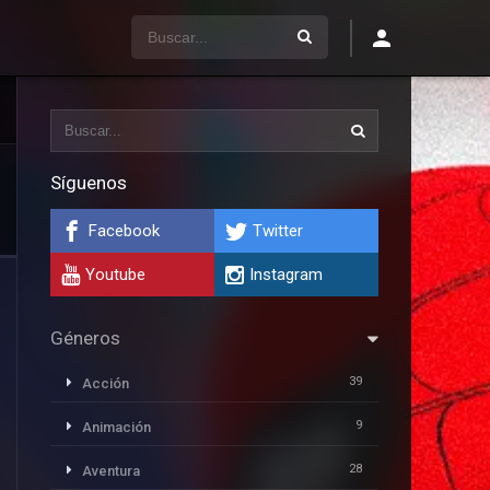
Síguenos
Facebook
Twitter
Youtube
Instagram
Géneros
39
Acción
9
Animación
28
Aventura