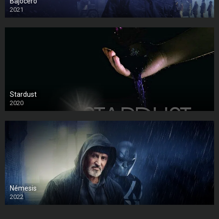
Bajocero
2021
Stardust
2020
Némesis
2022