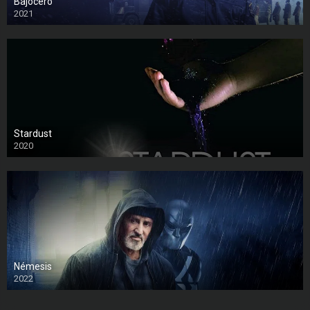
Bajocero
2021
Stardust
2020
Némesis
2022