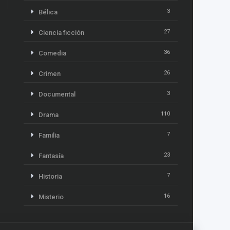
3
Bélica
27
Ciencia ficción
36
Comedia
26
Crimen
3
Documental
110
Drama
7
Familia
23
Fantasía
7
Historia
16
Misterio
13
Música