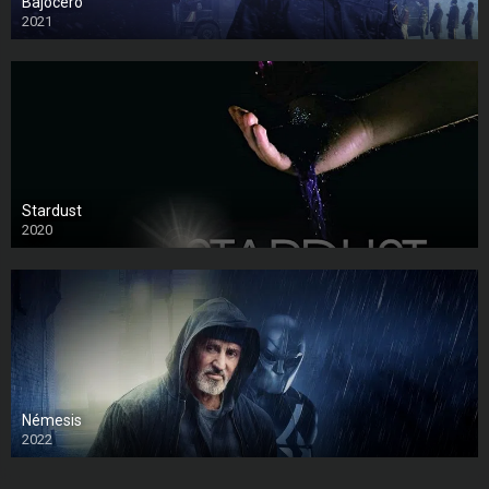
Bajocero
2021
Stardust
2020
Némesis
2022