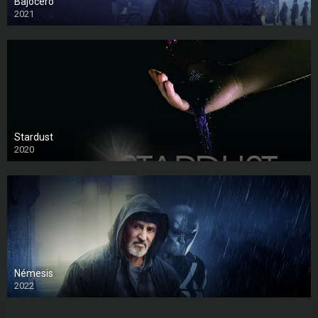
Bajocero
2021
Stardust
2020
Némesis
2022