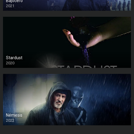
Bajocero
2021
Stardust
2020
Némesis
2022