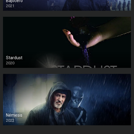
Bajocero
2021
Stardust
2020
Némesis
2022