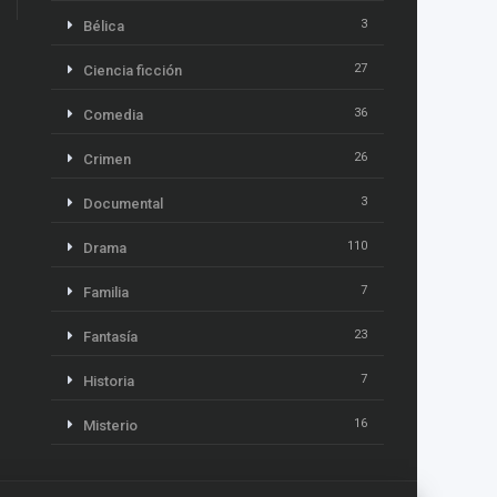
3
Bélica
27
Ciencia ficción
36
Comedia
26
Crimen
3
Documental
110
Drama
7
Familia
23
Fantasía
7
Historia
16
Misterio
13
Música