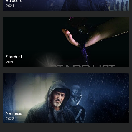
Bajocero
2021
Stardust
2020
Némesis
2022