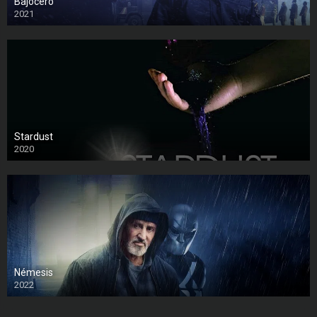
Bajocero
2021
Stardust
2020
Némesis
2022