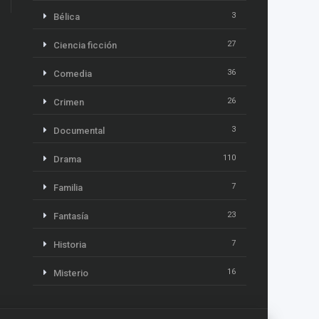
3
Bélica
27
Ciencia ficción
36
Comedia
26
Crimen
3
Documental
110
Drama
7
Familia
23
Fantasía
7
Historia
16
Misterio
13
Música