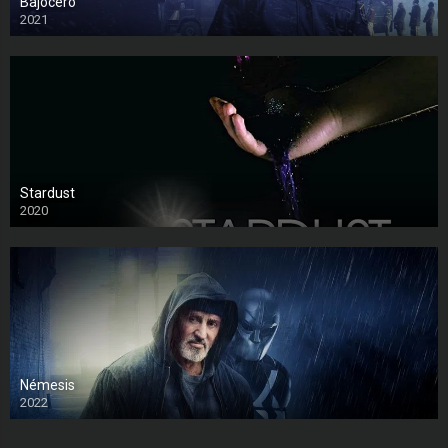
Bajocero
2021
Stardust
2020
Némesis
2022