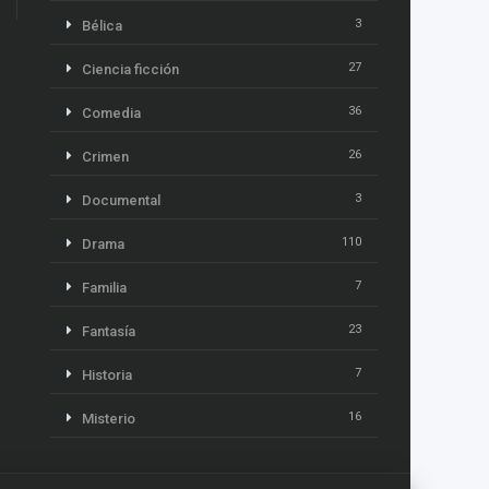
3
Bélica
27
Ciencia ficción
36
Comedia
26
Crimen
3
Documental
110
Drama
7
Familia
23
Fantasía
7
Historia
16
Misterio
13
Música