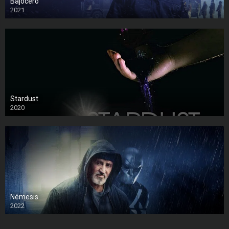
Bajocero
2021
Stardust
2020
Némesis
2022