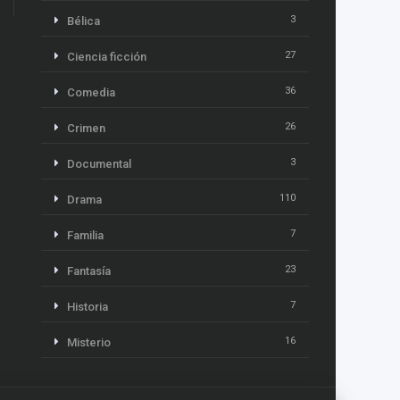
3
Bélica
27
Ciencia ficción
36
Comedia
26
Crimen
3
Documental
110
Drama
7
Familia
23
Fantasía
7
Historia
16
Misterio
13
Música