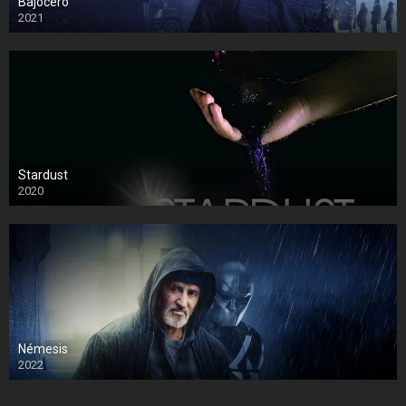
Bajocero
2021
Stardust
2020
Némesis
2022