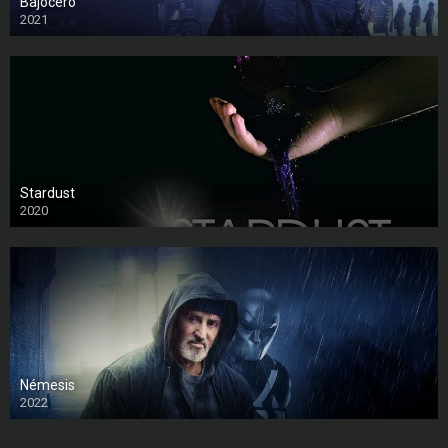
Bajocero
2021
Stardust
2020
Némesis
2022