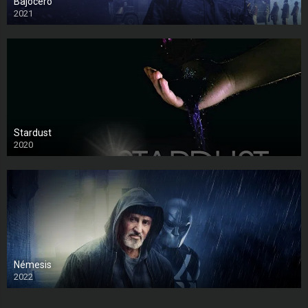
Bajocero
2021
Stardust
2020
Némesis
2022