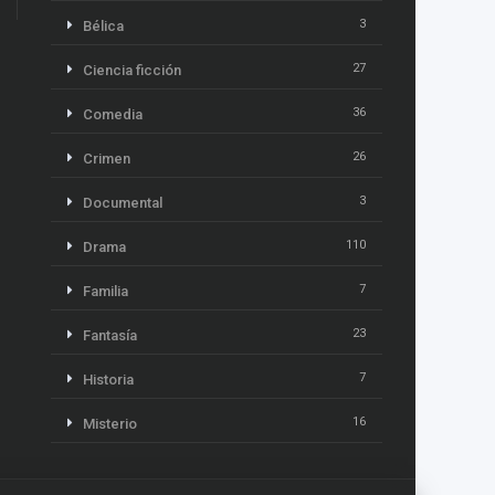
3
Bélica
27
Ciencia ficción
36
Comedia
26
Crimen
3
Documental
110
Drama
7
Familia
23
Fantasía
7
Historia
16
Misterio
13
Música