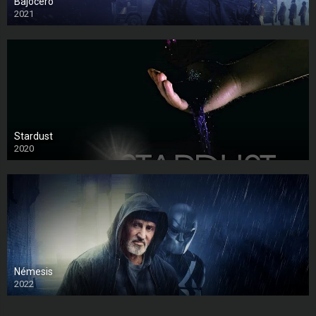
Bajocero
2021
Stardust
2020
Némesis
2022