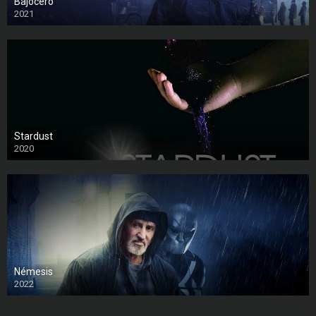
Bajocero
2021
Stardust
2020
Némesis
2022