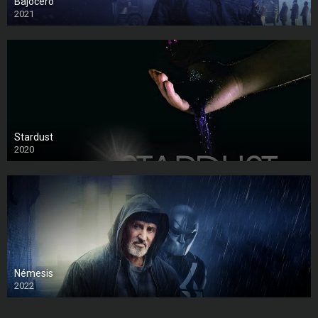
Bajocero
2021
Stardust
2020
Némesis
2022