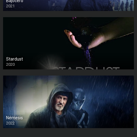
Bajocero
2021
Stardust
2020
Némesis
2022