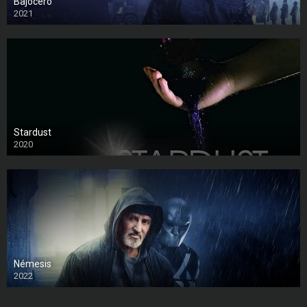
Bajocero
2021
Stardust
2020
Némesis
2022