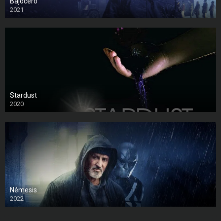
Bajocero
2021
Stardust
2020
Némesis
2022