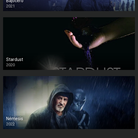
Bajocero
2021
Stardust
2020
Némesis
2022