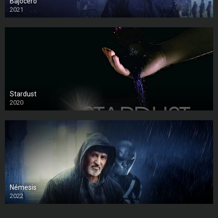
Bajocero
2021
Stardust
2020
Némesis
2022