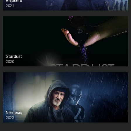
Bajocero
2021
Stardust
2020
Némesis
2022