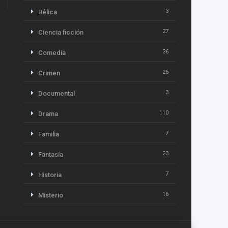
3
Bélica
27
Ciencia ficción
36
Comedia
26
Crimen
3
Documental
110
Drama
7
Familia
23
Fantasía
7
Historia
16
Misterio
13
Música