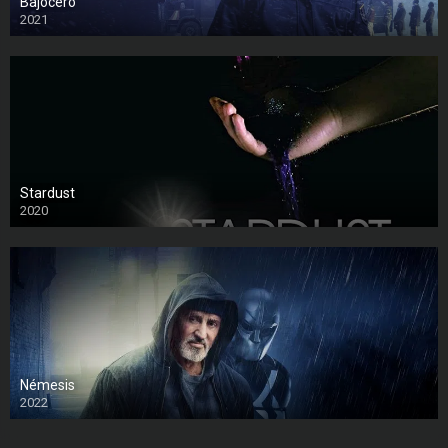
Bajocero
2021
Stardust
2020
Némesis
2022