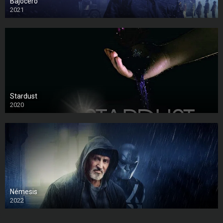
Bajocero
2021
Stardust
2020
Némesis
2022