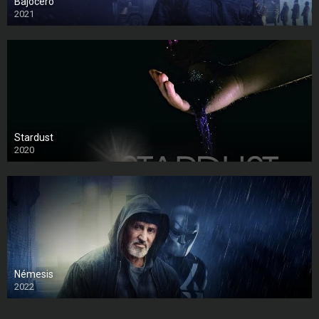
Bajocero
2021
Stardust
2020
Némesis
2022