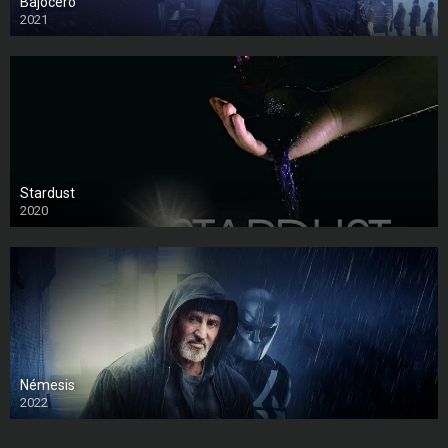
Bajocero
2021
Stardust
2020
Némesis
2022