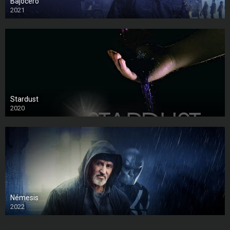
Bajocero
2021
Stardust
2020
Némesis
2022