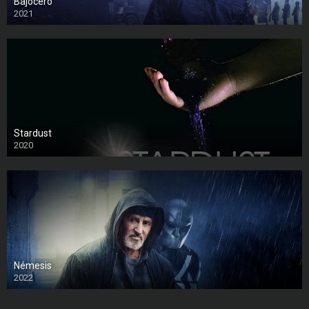
Bajocero
2021
Stardust
2020
Némesis
2022