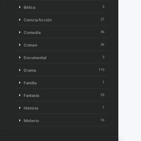
3
Bélica
27
Ciencia ficción
36
Comedia
26
Crimen
3
Documental
110
Drama
7
Familia
23
Fantasía
7
Historia
16
Misterio
13
Música