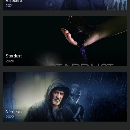
Bajocero
2021
Stardust
2020
Némesis
2022