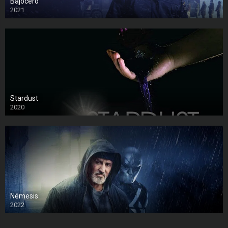
Bajocero
2021
Stardust
2020
Némesis
2022