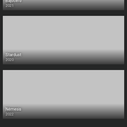
Bajocero
2021
Stardust
2020
Némesis
2022