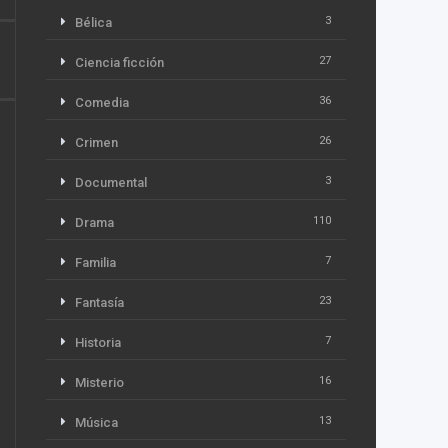
3
Bélica
27
Ciencia ficción
36
Comedia
26
Crimen
3
Documental
110
Drama
7
Familia
23
Fantasía
7
Historia
16
Misterio
13
Música